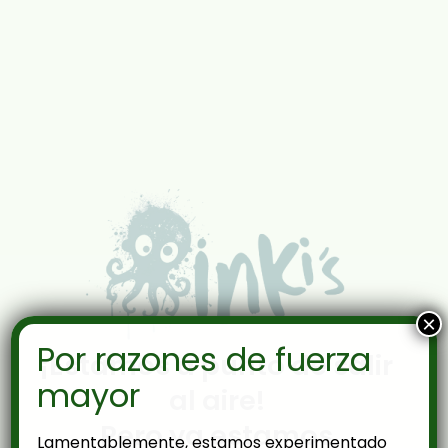
×
Por razones de fuerza
¡Estamos a punto de salir
mayor
al aire!
Pero ya estamos
Lamentablemente, estamos experimentado