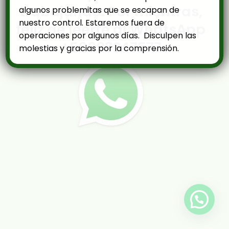
trabajando. Por mientras,
algunos problemitas que se escapan de
nuestro control. Estaremos fuera de
feliz de leerte al WhatsApp
operaciones por algunos días. Disculpen las
+56993247577
molestias y gracias por la comprensión.