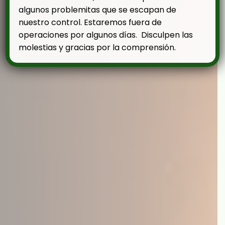
algunos problemitas que se escapan de
nuestro control. Estaremos fuera de
operaciones por algunos días. Disculpen las
molestias y gracias por la comprensión.