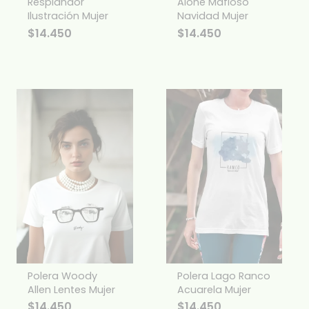
Resplandor
Alone Mafioso
Ilustración Mujer
Navidad Mujer
$
14.450
$
14.450
Polera Woody
Polera Lago Ranco
Allen Lentes Mujer
Acuarela Mujer
$
14.450
$
14.450