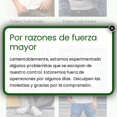
Polera Twin Peaks
Polera Twin Peaks
Red Room Hombre
Red Room Mujer
×
$
14.450
$
14.450
Por razones de fuerza
mayor
Lamentablemente, estamos experimentado
algunos problemitas que se escapan de
nuestro control. Estaremos fuera de
operaciones por algunos días. Disculpen las
molestias y gracias por la comprensión.