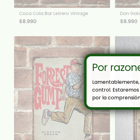
Coca Cola Bar Letrero Vintage
Don Gato
$
8.990
$
8.990
Por razon
Lamentablemente, 
control. Estaremos 
por la comprensión