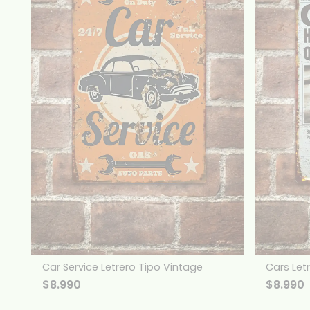
Car Service Letrero Tipo Vintage
Cars Let
$
8.990
$
8.990