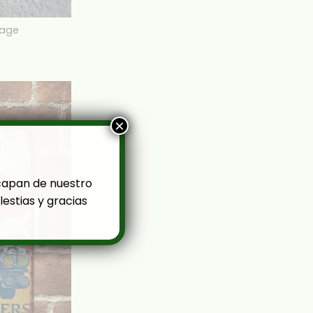
tage
×
capan de nuestro
estias y gracias