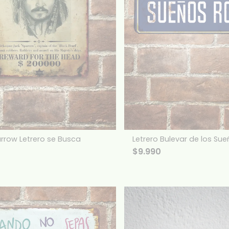
rrow Letrero se Busca
Letrero Bulevar de los Su
$
9.990