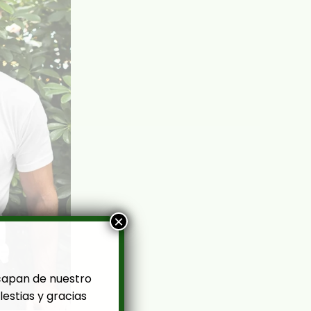
×
capan de nuestro
estias y gracias