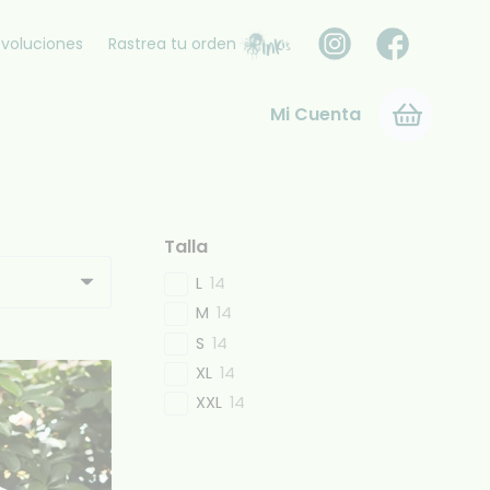
voluciones
Rastrea tu orden
Mi Cuenta
Talla
L
14
M
14
S
14
XL
14
XXL
14