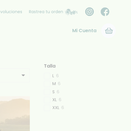
voluciones
Rastrea tu orden
Mi Cuenta
Talla
L
6
M
6
S
6
XL
6
XXL
6