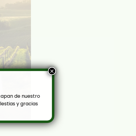
×
capan de nuestro
estias y gracias