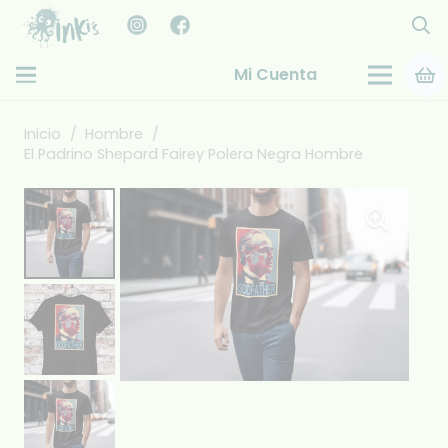
Mi Cuenta
Inicio
/
Hombre
/
El Padrino Shepard Fairey Polera Negra Hombre