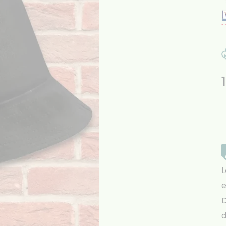
L
e
D
d