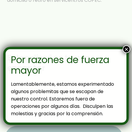
domicilio o retiro en servicentros COPEC.
×
Estos diseños te van
Por razones de fuerza
encantar
mayor
Lamentablemente, estamos experimentado
algunos problemitas que se escapan de
nuestro control. Estaremos fuera de
operaciones por algunos días. Disculpen las
molestias y gracias por la comprensión.