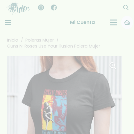
Mi Cuenta
Inicio
/
Poleras Mujer
/
Guns N’ Roses Use Your Illusion Polera Mujer