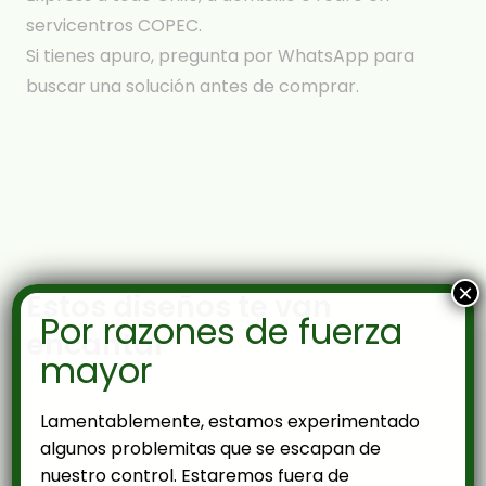
servicentros COPEC.
Si tienes apuro, pregunta por WhatsApp para
buscar una solución antes de comprar.
×
Estos diseños te van
Por razones de fuerza
encantar
mayor
Lamentablemente, estamos experimentado
algunos problemitas que se escapan de
nuestro control. Estaremos fuera de