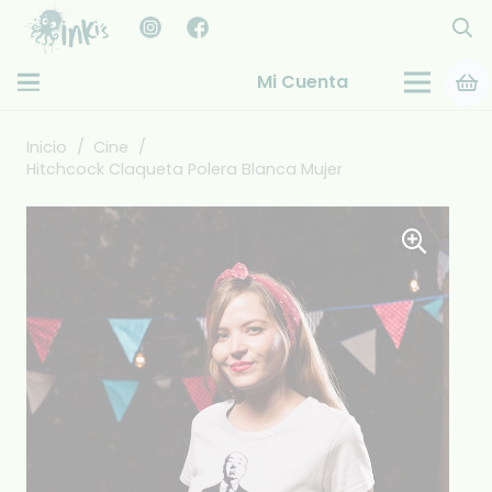
Mi Cuenta
Inicio
/
Cine
/
Hitchcock Claqueta Polera Blanca Mujer