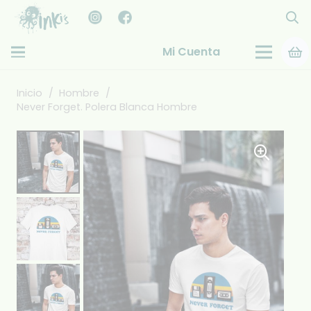
Mi Cuenta
Inicio
/
Hombre
/
Never Forget. Polera Blanca Hombre