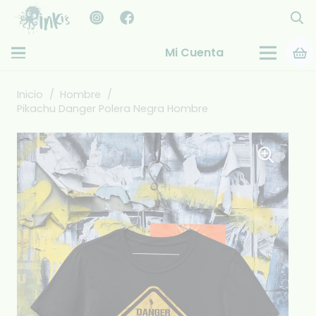
Mi Cuenta
Inicio
/
Hombre
/
Pikachu Danger Polera Negra Hombre