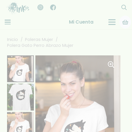
Mi Cuenta
Inicio
/
Poleras Mujer
/
Polera Gato Perro Abrazo Mujer