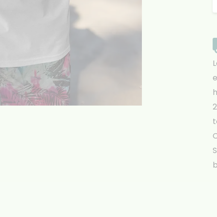
L
e
h
2
t
S
b