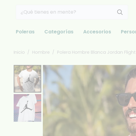
Poleras
Categorías
Accesorios
Perso
Inicio
/
Hombre
/
Polera Hombre Blanca Jordan Flight