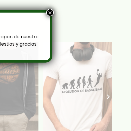
×
capan de nuestro
estias y gracias