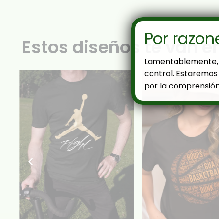
Por razon
Estos diseños te van e
Lamentablemente, 
control. Estaremos 
por la comprensión