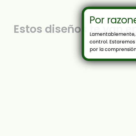
Por razon
Estos diseños te van e
Lamentablemente, 
control. Estaremos 
por la comprensión