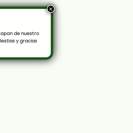
×
capan de nuestro
estias y gracias