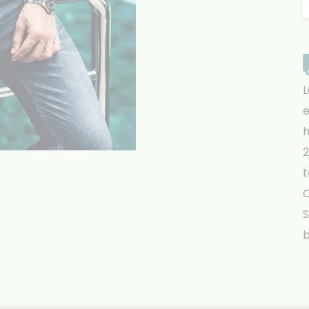
L
e
h
2
t
S
b