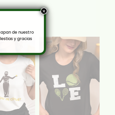
×
capan de nuestro
estias y gracias