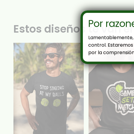
Por razon
Estos diseños te van e
Lamentablemente, 
control. Estaremos 
por la comprensión