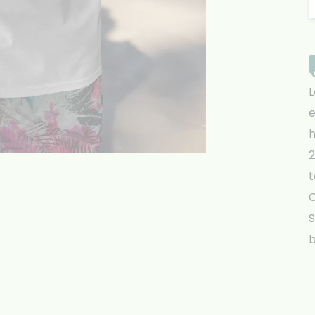
L
e
h
2
t
S
b