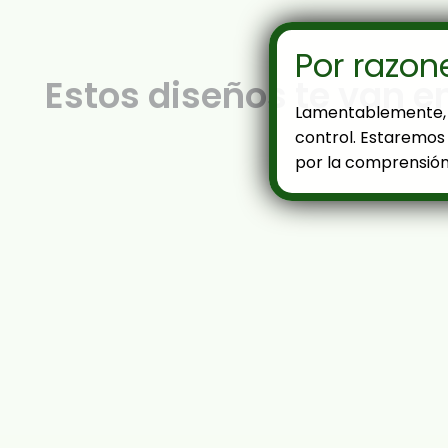
Por razon
Estos diseños te van e
Lamentablemente, 
control. Estaremos 
por la comprensión