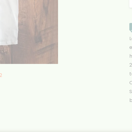
L
e
h
2
t
S
b