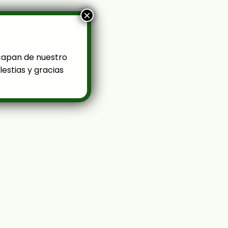
×
capan de nuestro
estias y gracias