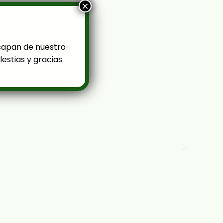
×
capan de nuestro
estias y gracias