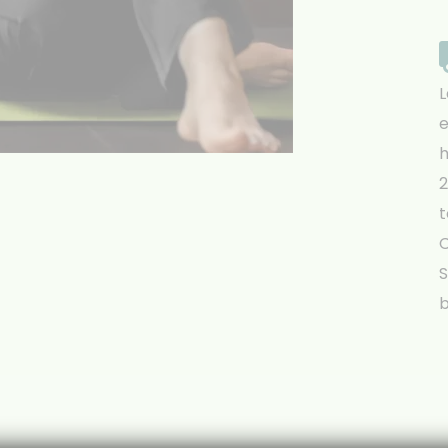
L
e
h
2
t
S
b