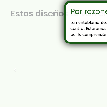
Por razon
Estos diseños te van e
Lamentablemente, 
control. Estaremos 
por la comprensión