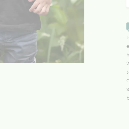
L
e
h
2
t
S
b