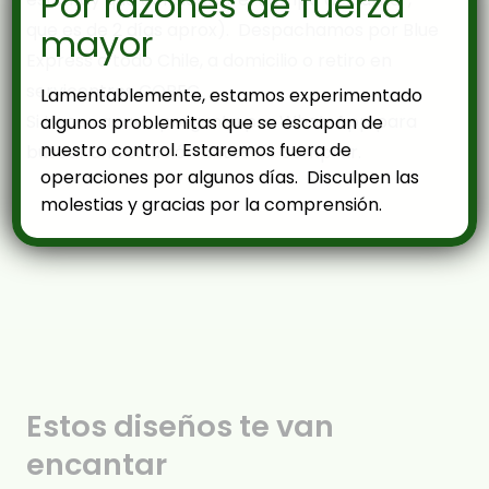
Por razones de fuerza
que es de 2 días aprox). Despachamos por Blue
mayor
Express a todo Chile, a domicilio o retiro en
servicentros COPEC.
Lamentablemente, estamos experimentado
Si tienes apuro, pregunta por WhatsApp para
algunos problemitas que se escapan de
nuestro control. Estaremos fuera de
buscar una solución antes de comprar.
operaciones por algunos días. Disculpen las
molestias y gracias por la comprensión.
Estos diseños te van
encantar