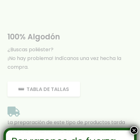
100% Algodón
¿Buscas poliéster?
¡No hay problema! Indícanos una vez hecha la
compra.
TABLA DE TALLAS
La preparación de este tipo de productos tarda
×
entre 1 a 4 días hábiles en ser despachado (a
esto hay que considerar el tiempo de currier,