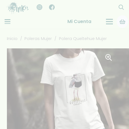
Mi Cuenta
Inicio
/
Poleras Mujer
/
Polera Queltehue Mujer