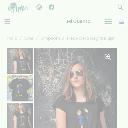
Mi Cuenta
Inicio
/
Cine
/
Simpsons X-files Polera Negra Mujer