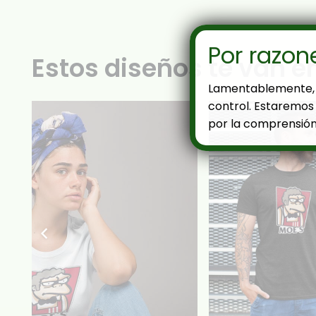
Por razon
Estos diseños te van e
Lamentablemente, 
control. Estaremos 
por la comprensión