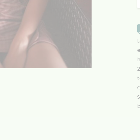
L
e
h
2
t
S
b