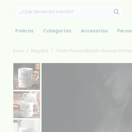
Poleras
Categorías
Accesorios
Perso
Inicio
/
Regalos
/
Tazón Personalizado Gracias Profe