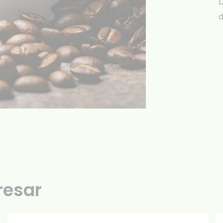
D
d
resar