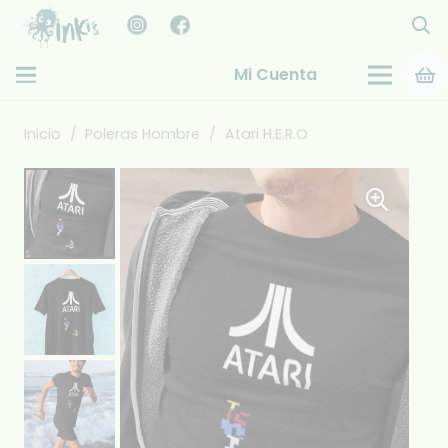
Mi Cuenta
Inicio
/
Poleras Hombre
/
Atari H.E.R.O