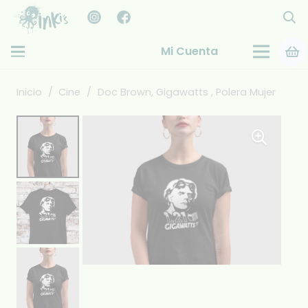
Mi Cuenta
Inicio
/
Cine
/
Doc Brown, Gigawatts , Polera Mujer