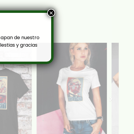
×
capan de nuestro
estias y gracias