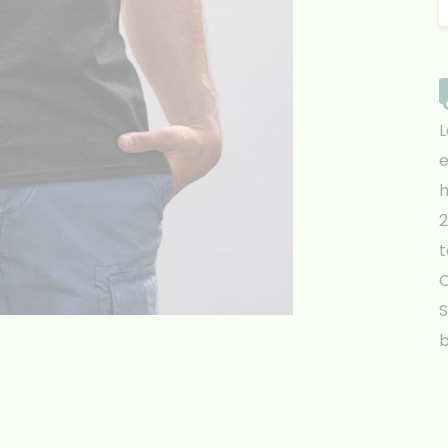
L
e
h
2
t
S
b