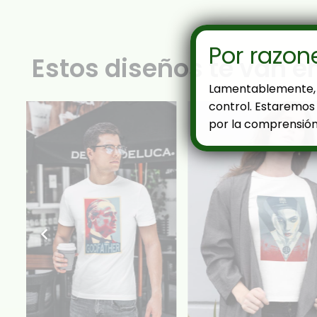
Por razon
Estos diseños te van e
Lamentablemente, 
control. Estaremos 
por la comprensión