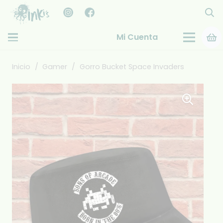
Mi Cuenta
Inicio
/
Gamer
/
Gorro Bucket Space Invaders