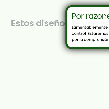
Por razon
Estos diseños te van e
Lamentablemente, 
control. Estaremos 
por la comprensión