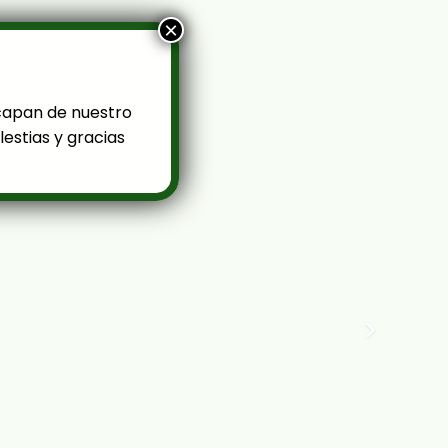
×
capan de nuestro
estias y gracias