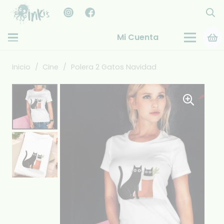
Mi Cuenta
Inicio
/
Cine
/
Polera 2 Gatos Navidad