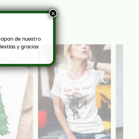
×
capan de nuestro
estias y gracias