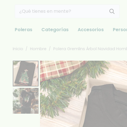
Poleras
Categorías
Accesorios
Perso
Inicio
/
Hombre
/
Polera Gremlins Árbol Navidad Hom