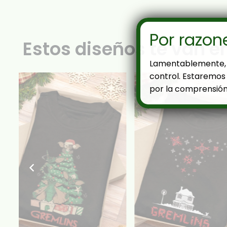
Por razon
Estos diseños te van e
Lamentablemente, 
control. Estaremos 
por la comprensión