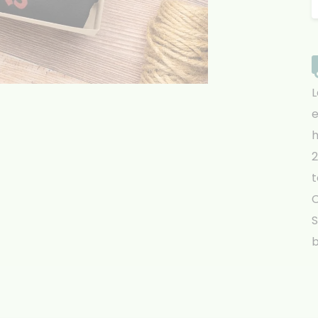
L
e
h
2
t
S
b