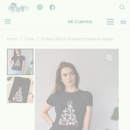
Mi Cuenta
Inicio
/
Cine
/
Polera Árbol Navidad Huesos Mujer