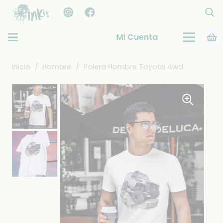
Mi Cuenta
Inicio
/
Hombre
/
Polera Hombre Toyota 4wd