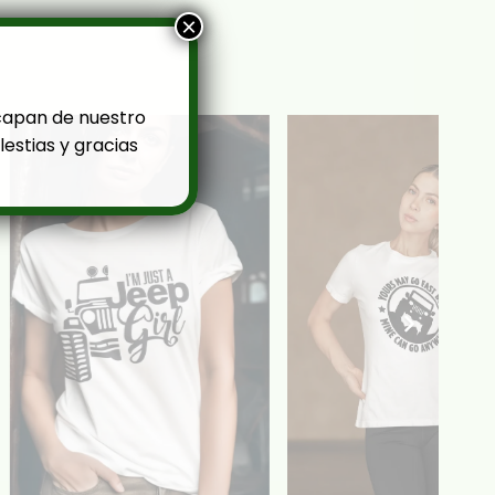
×
capan de nuestro
estias y gracias