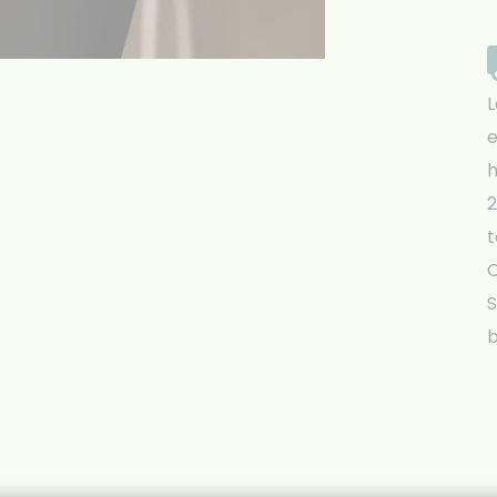
L
e
h
2
t
S
b