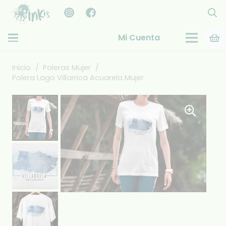
Mi Cuenta
Inicio
/
Poleras Mujer
/
Polera Lago Villarrica Acuarela Mujer