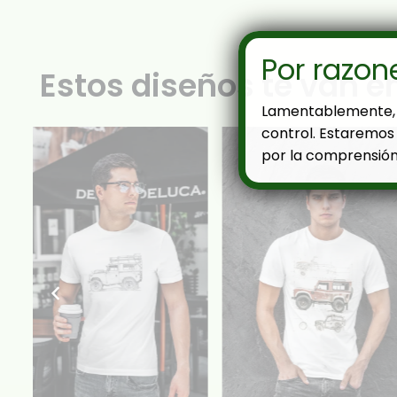
Por razon
Estos diseños te van e
Lamentablemente, 
control. Estaremos 
por la comprensión