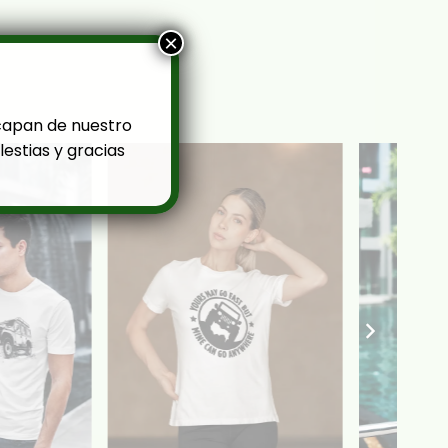
×
capan de nuestro
estias y gracias