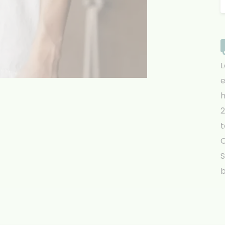
L
e
h
2
t
S
b