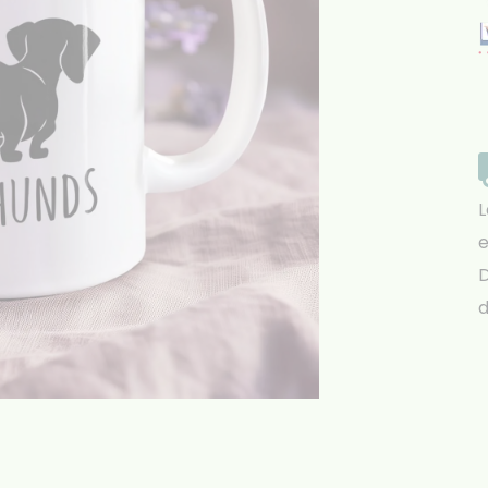
L
e
D
d