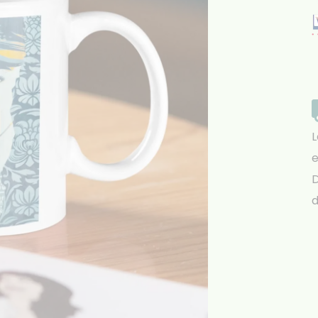
L
e
D
d