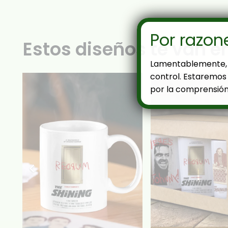
Por razon
Estos diseños te van e
Lamentablemente, 
control. Estaremos 
por la comprensión