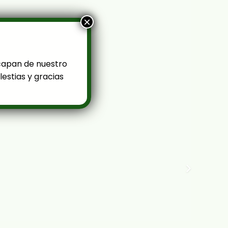
×
capan de nuestro
estias y gracias