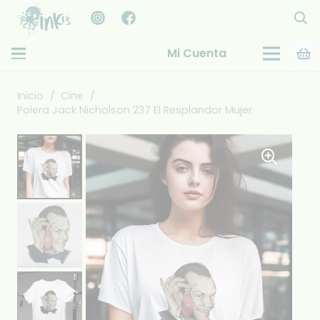
Mi Cuenta
Inicio
/
Cine
/
Polera Jack Nicholson 237 El Resplandor Mujer