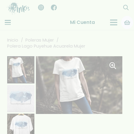
Mi Cuenta
Inicio
/
Poleras Mujer
/
Polera Lago Puyehue Acuarela Mujer