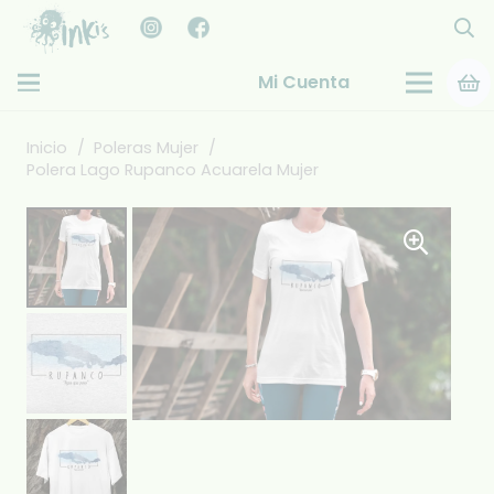
Mi Cuenta
Inicio
/
Poleras Mujer
/
Polera Lago Rupanco Acuarela Mujer