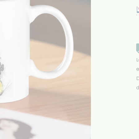
L
e
D
d