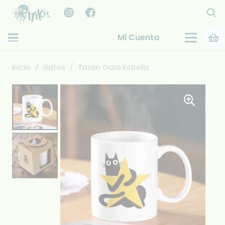
Mi Cuenta
Inicio
/
Gatos
/
Tazón Gato Estrella